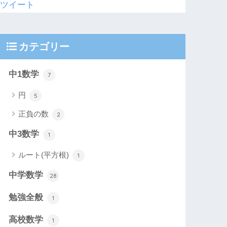
ツイート
カテゴリー
中1数学
7
円
5
正負の数
2
中3数学
1
ルート(平方根)
1
中学数学
28
勉強全般
1
高校数学
1