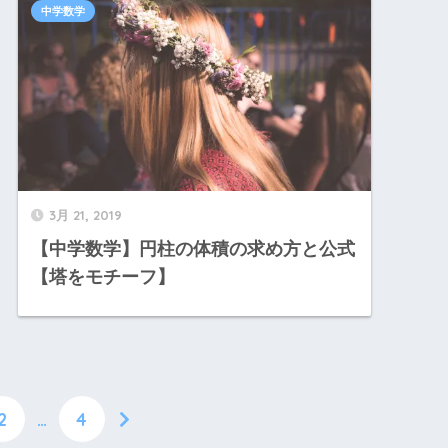
中学数学
3月 21, 2019
【中学数学】円柱の体積の求め方と公式
【塔をモチーフ】
2
…
4