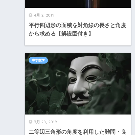
4月 2, 2019
平行四辺形の面積を対角線の長さと角度
から求める【解説図付き】
中学数学
3月 28, 2019
二等辺三角形の角度を利用した難問・良