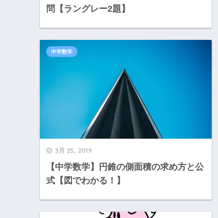
問【ラングレー2題】
中学数学
3月 25, 2019
【中学数学】円錐の側面積の求め方と公
式【図でわかる！】