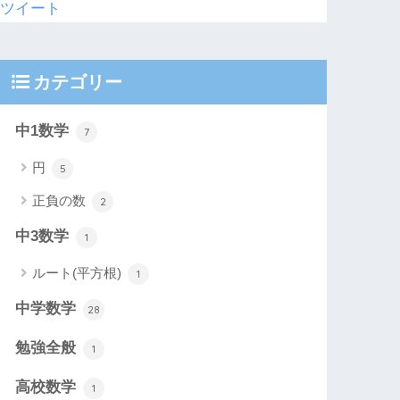
ツイート
カテゴリー
中1数学
7
円
5
正負の数
2
中3数学
1
ルート(平方根)
1
中学数学
28
勉強全般
1
高校数学
1