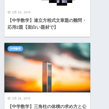
3月 30, 2019
【中学数学】連立方程式文章題の難問・
応用2題【面白い題材で】
中学数学
3月 26, 2019
【中学数学】三角柱の体積の求め方と公