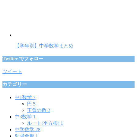
【学年別】中学数学まとめ
Twitter でフォロー
ツイート
カテゴリー
中1数学
7
円
5
正負の数
2
中3数学
1
ルート(平方根)
1
中学数学
28
勉強全般
1