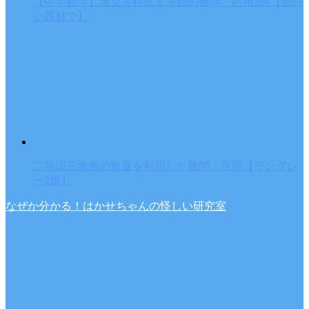
【中学数学】連立方程式文章題の難問・応用2題【面白
い題材で】
二等辺三角形の角度を利用した難問・良問【ラングレ
ー2題】
なぜか分かる！はかせちゃんの怪しい研究室