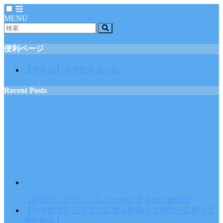
MENU
便利ページ
【学年別】中学数学まとめ
Recent Posts
【絶対読んでほしい】はかせおすすめの勉強法
【中学数学】三平方の定理を利用する難問・応用【丁
寧な解説】