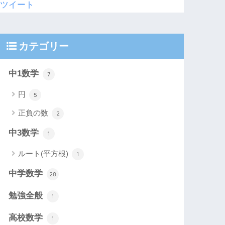
ツイート
カテゴリー
中1数学
7
円
5
正負の数
2
中3数学
1
ルート(平方根)
1
中学数学
28
勉強全般
1
高校数学
1