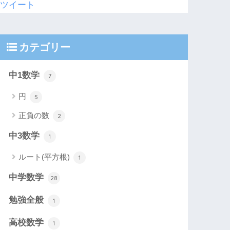
ツイート
カテゴリー
中1数学
7
円
5
正負の数
2
中3数学
1
ルート(平方根)
1
中学数学
28
勉強全般
1
高校数学
1