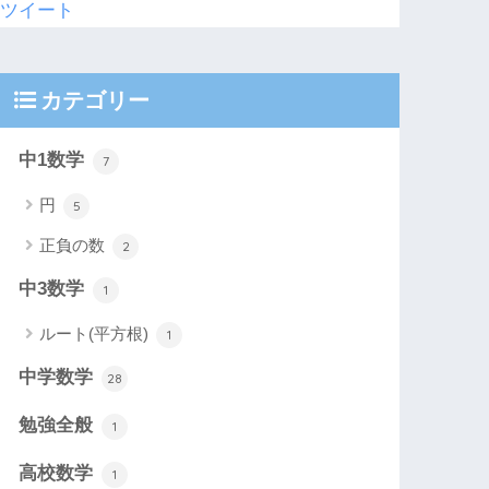
ツイート
カテゴリー
中1数学
7
円
5
正負の数
2
中3数学
1
ルート(平方根)
1
中学数学
28
勉強全般
1
高校数学
1