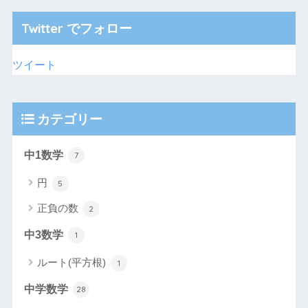
Twitter でフォロー
ツイート
カテゴリー
中1数学
7
円
5
正負の数
2
中3数学
1
ルート(平方根)
1
中学数学
28